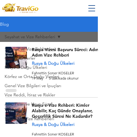
Blog
Seyahat ve Vize Rehberleri
Seyahat ve Vize Rehberleri
Rusya Vizesi Başvuru Süreci: Adım
Adım Vize Rehberi
Gezilecek Yerler
Rusya & Doğu Ülkeleri
Rusya & Doğu Ülkeleri
Fahrettin Soner KOSELER
Körfez ve Orta Doğu Vizeleri
19 May
5 dakikada okunur
Genel Vize Bilgileri ve İpuçları
Vize Reddi, İtiraz ve Riskler
Aile, Ticari ve Uzun Süreli
Rusya e-Vize Rehberi: Kimler
Vizeler
Alabilir, Kaç Günde Onaylanır,
Geçerlilik Süresi Ne Kadardır?
Schengen Vize Rehberleri
Rusya & Doğu Ülkeleri
Fahrettin Soner KOSELER