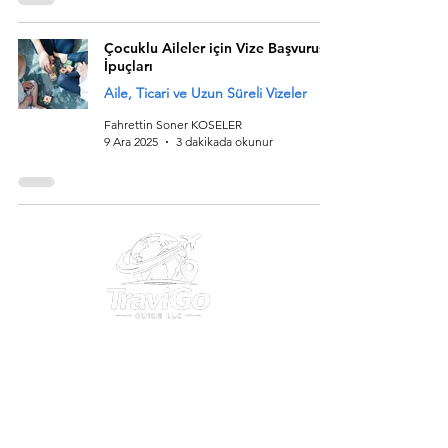
Çocuklu Aileler için Vize Başvurusu
İpuçları
Aile, Ticari ve Uzun Süreli Vizeler
Fahrettin Soner KOSELER
9 Ara 2025
3 dakikada okunur
30 N Gould St Ste R Sheridan, WY 82801 USA
EIN
38-4377392
Email:
info@travigoguide.com
Phone Number:
+1 (307) 313-5335
+90 542 532 69 07
Service type: Digital Travel Information & Consulting Services​​​