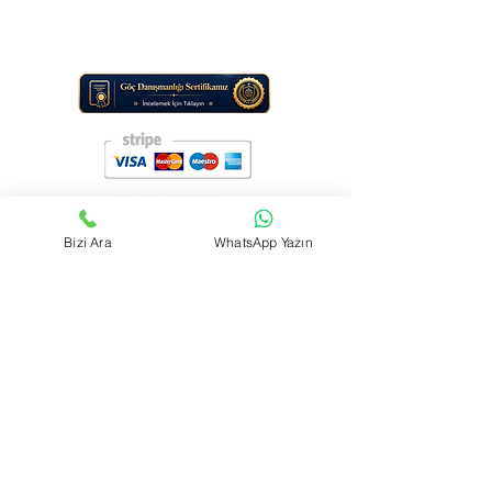
Note: TraviGo Guide LLC does not provide in-person office services.
All support is delivered online (e-mail and digital tools).
Bizi Ara
WhatsApp Yazın
Contact us
First name
*
Last name
Telefon
Email
*