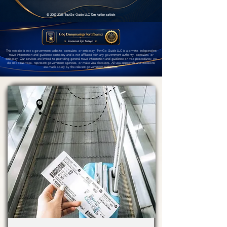
©
2002-2026
TraviGo Guide LLC Tüm hakları saklıdır.
This website is not a government website, consulate, or embassy. TraviGo Guide LLC is a private, independent
travel information and guidance company and is not affiliated with any government authority, consulate, or
embassy. Our services are limited to providing general travel information and guidance on visa procedures; we
do not issue visas, represent government agencies, or make visa decisions. All visa approvals and decisions
are made solely by the relevant government authorities.