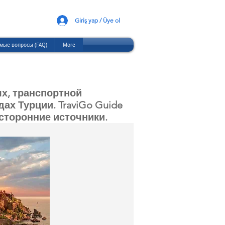
Giriş yap / Üye ol
мые вопросы (FAQ)
More
х, транспортной
х Турции. TraviGo Guide
сторонние источники.