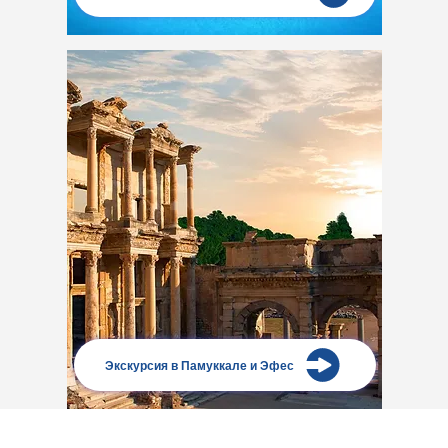
Экскурсия в Памуккале и Эфес