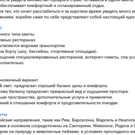
о обеспечивает комфортный и спланированный отдых.
 тех, кто хочет расслабиться и за короткое время увидеть много
ниям, корабли сами по себе представляют собой настоящий куро
?
нного типа каюты.
овных ресторанах.
ствляется морским транспортом.
а борту (шоу, бассейны, спортивные площадки).
ещение специализированных ресторанов, интернет-пакеты, спа-ус
олнительно.
кономичный вариант.
й свет, предлагает хороший баланс цены и комфорта.
ному балкону предлагает прекрасный вид и ощущение простора.
ьше пространства, дополнительные услуги и привилегии.
аний в отношении комфорта и продолжительности поездки.
уты
йские направления, такие как Рим, Барселона, Марсель и Неаполь
вам в основном сосредоточены на Санторини, Миконосе, Родосе и 
ром на природу и живописные пейзажи, в условиях прохладного кл