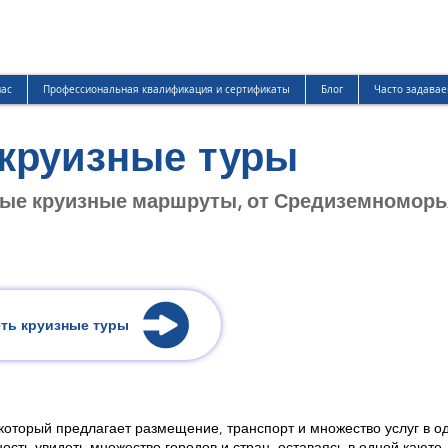
нас
Профессиональная квалификация и сертификаты
Блог
Часто задавае
круизные туры
ые круизные маршруты, от Средиземноморья
ть круизные туры
который предлагает размещение, транспорт и множество услуг в о
ость увидеть множество городов и стран, оставаясь в одной каюте.