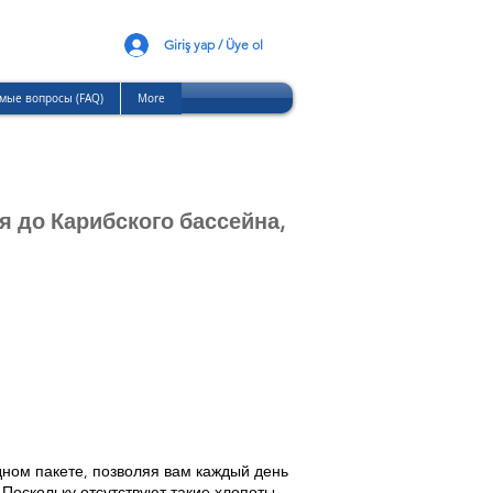
Giriş yap / Üye ol
мые вопросы (FAQ)
More
 до Карибского бассейна,
дном пакете, позволяя вам каждый день
 Поскольку отсутствуют такие хлопоты,