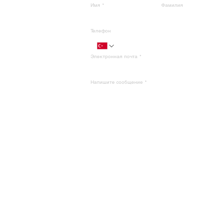
Имя
*
Фамилия
Телефон
Электронная почта
*
Напишите сообщение
*
Представлять
на
рассмотрение