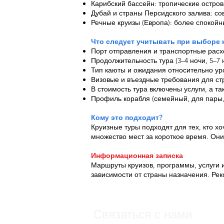
Карибский бассейн: тропические остро
Дубай и страны Персидского залива: с
Речные круизы (Европа): более спокойн
Что следует учитывать при выборе 
Порт отправления и транспортные рас
Продолжительность тура (3–4 ночи, 5–7
Тип каюты и ожидания относительно ур
Визовые и въездные требования для ст
В стоимость тура включены услуги, а т
Профиль корабля (семейный, для пары,
Кому это подходит?
Круизные туры подходят для тех, кто х
множество мест за короткое время. Он
Информационная записка
Маршруты круизов, программы, услуги и
зависимости от страны назначения. Ре
Связаться с нами