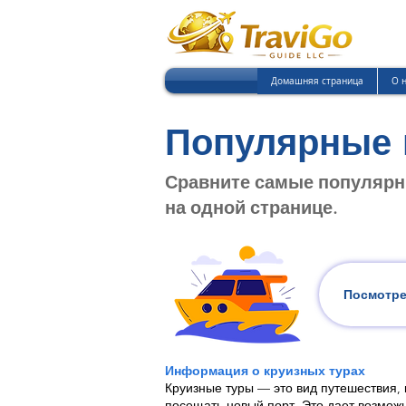
Домашняя страница
О 
Популярные 
Сравните самые популярн
на одной странице.
Посмотре
Информация о круизных турах
Круизные туры — это вид путешествия, 
посещать новый порт. Это дает возможн