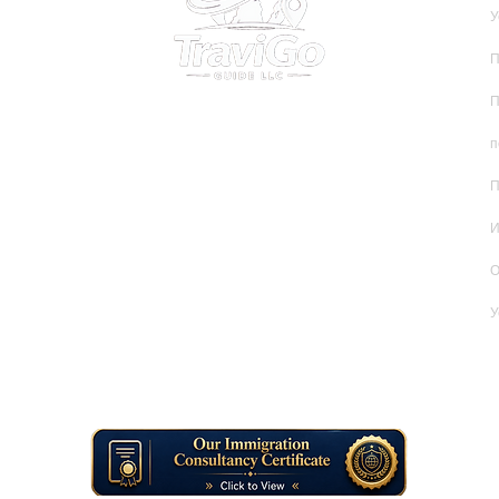
У
П
П
30 N Gould St Ste R, Шеридан, Вайоминг 82801, США
ИНН 38-4377392
Электронная почта:
info@travigoguide.com
п
Номер телефона:
+1 (307) 313-5335
П
+90 542 532 69 07
И
Тип услуги: Цифровые информационные и консультационные услуги
для путешественников
О
Примечание: Компания TraviGo Guide LLC не предоставляет услуги в
У
офисе лично. Вся поддержка осуществляется онлайн (по
электронной почте и с помощью цифровых инструментов).