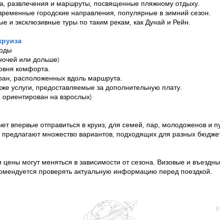
ва, развлечения и маршруты, посвященные пляжному отдыху.
овременные городские направления, популярные в зимний сезон.
ые и эксклюзивные туры по таким рекам, как Дунай и Рейн.
круиза
ходы
 ночей или дольше)
овня комфорта.
ран, расположенных вдоль маршрута.
акже услуги, предоставляемые за дополнительную плату.
 ориентирован на взрослых)
очет впервые отправиться в круиз, для семей, пар, молодоженов и
и предлагают множество вариантов, подходящих для разных бюдже
 цены могут меняться в зависимости от сезона. Визовые и въездны
комендуется проверять актуальную информацию перед поездкой.
К