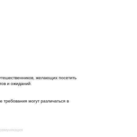
 путешественников, желающих посетить
тов и ожиданий.
е требования могут различаться в
оммуникация