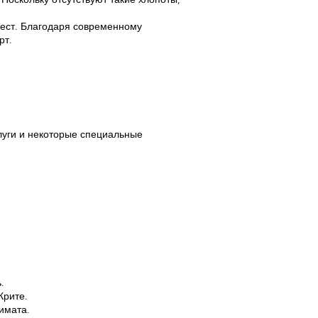
 мест. Благодаря современному
рт.
луги и некоторые специальные
.
Крите.
имата.