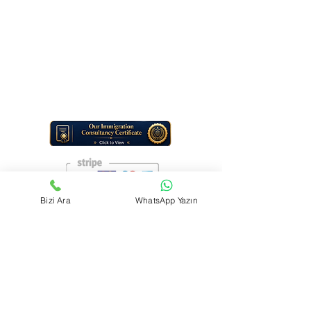
E-Mail:
info@travigoguide.com
Telefonnummer:
+1 (307) 313-5335
+90 542 532 69 07
Dienstleistungsart: Digitale Reiseinformations- und Beratungsdienste
Hinweis: TraviGo Guide LLC bietet keine persönlichen
Bürodienstleistungen an. Der gesamte Support erfolgt online (E-Mail
und digitale Tools).
Bizi Ara
WhatsApp Yazın
Kontaktieren Sie uns
Vorname
*
Nachname