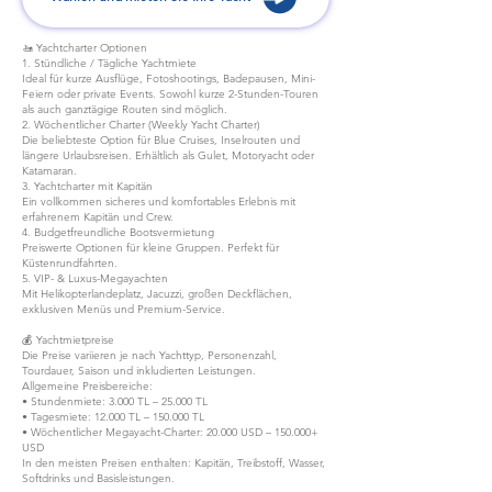
🚤 Yachtcharter Optionen
1. Stündliche / Tägliche Yachtmiete
Ideal für kurze Ausflüge, Fotoshootings, Badepausen, Mini-
Feiern oder private Events. Sowohl kurze 2-Stunden-Touren
als auch ganztägige Routen sind möglich.
2. Wöchentlicher Charter (Weekly Yacht Charter)
Die beliebteste Option für Blue Cruises, Inselrouten und
längere Urlaubsreisen. Erhältlich als Gulet, Motoryacht oder
Katamaran.
3. Yachtcharter mit Kapitän
Ein vollkommen sicheres und komfortables Erlebnis mit
erfahrenem Kapitän und Crew.
4. Budgetfreundliche Bootsvermietung
Preiswerte Optionen für kleine Gruppen. Perfekt für
Küstenrundfahrten.
5. VIP- & Luxus-Megayachten
Mit Helikopterlandeplatz, Jacuzzi, großen Deckflächen,
exklusiven Menüs und Premium-Service.
💰 Yachtmietpreise
Die Preise variieren je nach Yachttyp, Personenzahl,
Tourdauer, Saison und inkludierten Leistungen.
Allgemeine Preisbereiche:
• Stundenmiete: 3.000 TL – 25.000 TL
• Tagesmiete: 12.000 TL – 150.000 TL
• Wöchentlicher Megayacht-Charter: 20.000 USD – 150.000+
USD
In den meisten Preisen enthalten: Kapitän, Treibstoff, Wasser,
Softdrinks und Basisleistungen.