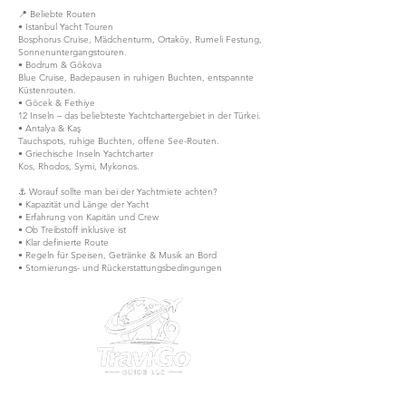
📍 Beliebte Routen
• Istanbul Yacht Touren
Bosphorus Cruise, Mädchenturm, Ortaköy, Rumeli Festung,
Sonnenuntergangstouren.
• Bodrum & Gökova
Blue Cruise, Badepausen in ruhigen Buchten, entspannte
Küstenrouten.
• Göcek & Fethiye
12 Inseln – das beliebteste Yachtchartergebiet in der Türkei.
• Antalya & Kaş
Tauchspots, ruhige Buchten, offene See-Routen.
• Griechische Inseln Yachtcharter
Kos, Rhodos, Symi, Mykonos.
⚓ Worauf sollte man bei der Yachtmiete achten?
• Kapazität und Länge der Yacht
• Erfahrung von Kapitän und Crew
• Ob Treibstoff inklusive ist
• Klar definierte Route
• Regeln für Speisen, Getränke & Musik an Bord
• Stornierungs- und Rückerstattungsbedingungen
30 N Gould St Ste R Sheridan, WY 82801 USA
EIN
38-4377392