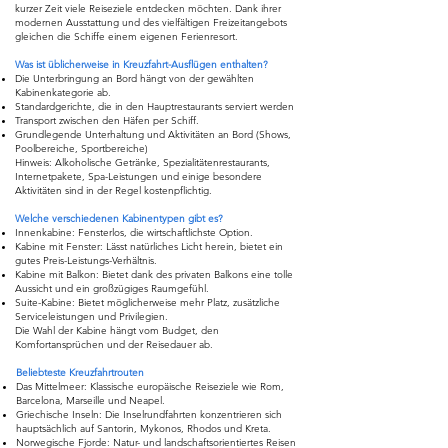
kurzer Zeit viele Reiseziele entdecken möchten. Dank ihrer
modernen Ausstattung und des vielfältigen Freizeitangebots
gleichen die Schiffe einem eigenen Ferienresort.
Was ist üblicherweise in Kreuzfahrt-Ausflügen enthalten?
Die Unterbringung an Bord hängt von der gewählten
Kabinenkategorie ab.
Standardgerichte, die in den Hauptrestaurants serviert werden
Transport zwischen den Häfen per Schiff.
Grundlegende Unterhaltung und Aktivitäten an Bord (Shows,
Poolbereiche, Sportbereiche)
Hinweis: Alkoholische Getränke, Spezialitätenrestaurants,
Internetpakete, Spa-Leistungen und einige besondere
Aktivitäten sind in der Regel kostenpflichtig.
Welche verschiedenen Kabinentypen gibt es?
Innenkabine: Fensterlos, die wirtschaftlichste Option.
Kabine mit Fenster: Lässt natürliches Licht herein, bietet ein
gutes Preis-Leistungs-Verhältnis.
Kabine mit Balkon: Bietet dank des privaten Balkons eine tolle
Aussicht und ein großzügiges Raumgefühl.
Suite-Kabine: Bietet möglicherweise mehr Platz, zusätzliche
Serviceleistungen und Privilegien.
Die Wahl der Kabine hängt vom Budget, den
Komfortansprüchen und der Reisedauer ab.
Beliebteste Kreuzfahrtrouten
Das Mittelmeer: Klassische europäische Reiseziele wie Rom,
Barcelona, Marseille und Neapel.
Griechische Inseln: Die Inselrundfahrten konzentrieren sich
hauptsächlich auf Santorin, Mykonos, Rhodos und Kreta.
Norwegische Fjorde: Natur- und landschaftsorientiertes Reisen