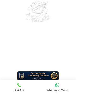
30 N Gould St Ste R Sheridan, WY 82801 USA
EIN
38-4377392
E-Mail:
info@travigoguide.com
Telefonnummer:
+1 (307) 313-5335
+90 542 532 69 07
Dienstleistungsart: Digitale Reiseinformations- und Beratungsdienste
Hinweis: TraviGo Guide LLC bietet keine persönlichen
Bürodienstleistungen an. Der gesamte Support erfolgt online (E-Mail
und digitale Tools).
Bizi Ara
WhatsApp Yazın