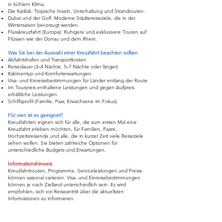
in kühlem Klima.
Die Karibik: Tropische Inseln, Unterhaltung und Strandrouten.
Dubai und der Golf: Moderne Städtereiseziele, die in der
Wintersaison bevorzugt werden.
Flusskreuzfahrt (Europa): Ruhigere und exklusivere Touren auf
Flüssen wie der Donau und dem Rhein.
Was Sie bei der Auswahl einer Kreuzfahrt beachten sollten
Abfahrtshafen und Transportkosten
Reisedauer (3–4 Nächte, 5–7 Nächte oder länger)
Kabinentyp und Komforterwartungen.
Visa- und Einreisebestimmungen für Länder entlang der Route
Im Tourpreis enthaltene Leistungen und gegen Aufpreis
erhältliche Leistungen.
Schiffsprofil (Familie, Paar, Erwachsene im Fokus)
Für wen ist es geeignet?
Kreuzfahrten eignen sich für alle, die zum ersten Mal eine
Kreuzfahrt erleben möchten, für Familien, Paare,
Hochzeitsreisende und alle, die in kurzer Zeit viele Reiseziele
sehen wollen. Sie bieten zahlreiche Optionen für
unterschiedliche Budgets und Erwartungen.
Informationshinweis
Kreuzfahrtrouten, Programme, Serviceleistungen und Preise
können saisonal variieren. Visa- und Einreisebestimmungen
können je nach Zielland unterschiedlich sein. Es wird
empfohlen, sich vor Reiseantritt über die aktuellsten
Informationen zu informieren.