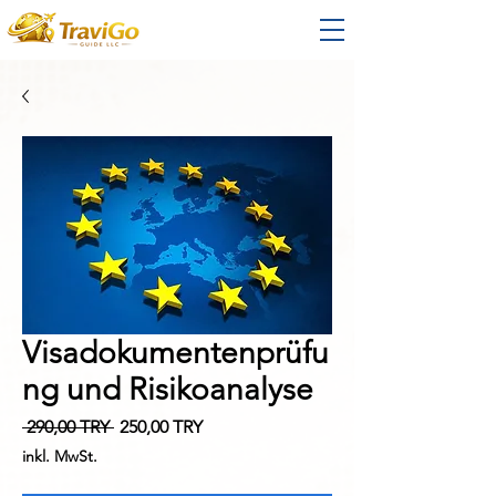
Visadokumentenprüfu
ng und Risikoanalyse
Standardpreis
Sale-
 290,00 TRY 
250,00 TRY
Preis
inkl. MwSt.