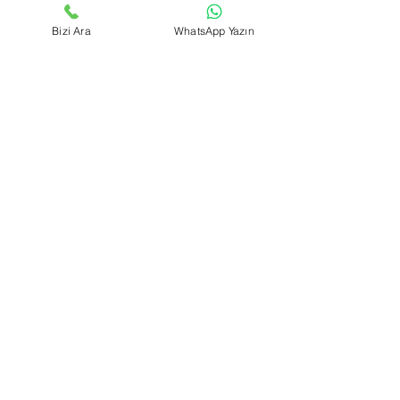
können Sie Ihre Unterlagen vor der
Bewerbung strukturieren und den
Bizi Ara
WhatsApp Yazın
Bewerbungsprozess
planvoller und mit
weniger Risiko
gestalten.
Kontaktieren Sie uns
Vorname
*
Nachname
Telefon
E-Mail
*
Nachricht schreiben
*