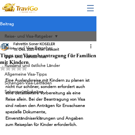
Beitrag
Reise- und Visa-Ratgeber
Fahrettin Soner KOSELER
Reise- und Visa-Ratgeber
18. Dez. 2025
4 Min. Lesezeit
Tipps zur Visumbeantragung für Familien
Golf- und Nahost-Visa
mit Kindern
Russland und östliche Länder
Mit NaN von 5 Sternen bewertet.
Allgemeine Visa-Tipps
Eine Auslandsreise mit Kindern zu planen ist 
Schengen-Visa-Leitfäden
nicht nur schöner, sondern erfordert auch 
Sehenswürdigkeiten
eine detailliertere Vorbereitung als eine 
Reise allein. Bei der Beantragung von Visa 
sind neben den Anträgen für Erwachsene 
spezielle Dokumente, 
Einverständniserklärungen und Angaben 
zum Reiseplan für Kinder erforderlich.