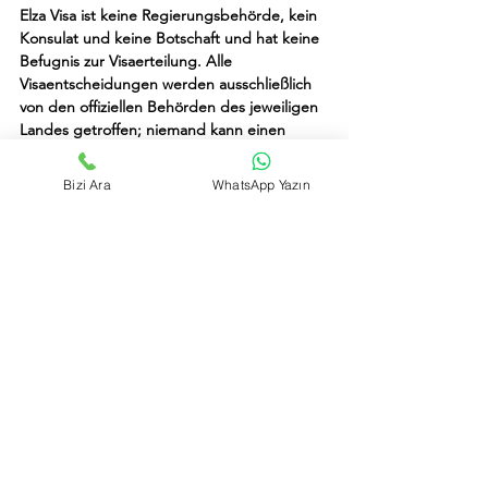
Elza Visa ist keine Regierungsbehörde, kein 
Konsulat und keine Botschaft und hat keine 
Befugnis zur Visaerteilung. Alle 
Visaentscheidungen werden ausschließlich 
von den offiziellen Behörden des jeweiligen 
Landes getroffen; niemand kann einen 
Visumantrag garantieren.
Bizi Ara
WhatsApp Yazın
Bei der Beantragung eines Visums für 
Familien mit Kindern sollte Ihr Ziel nicht 
einfach nur darin bestehen, „Dokumente 
einzureichen“. Vielmehr sollten Sie eine 
schlüssige Dokumentation erstellen, die Ihre 
Familienstruktur, den Reisezweck und Ihre 
Rückkehrabsicht klar und nachvollziehbar 
darlegt. Dadurch wird der Prozess 
kontrollierter und planbarer.